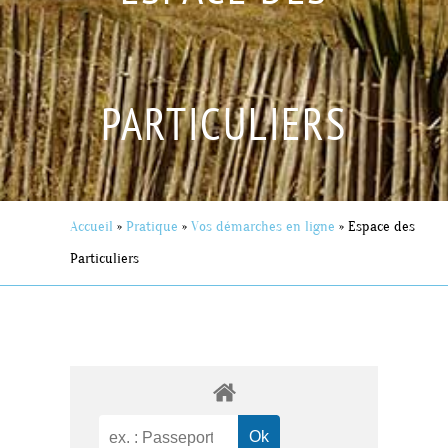
PARTICULIERS
Accueil
»
Pratique
»
Vos démarches en ligne
»
Espace des
Particuliers