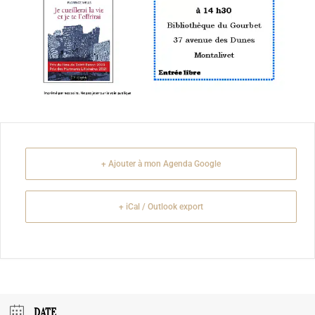
+ Ajouter à mon Agenda Google
+ iCal / Outlook export
DATE