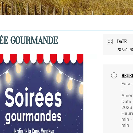
RÉE GOURMANDE
DATE
28 Août 2
HEUR
Fusea
:
Amer
Date 
2026
Heur
min -
min