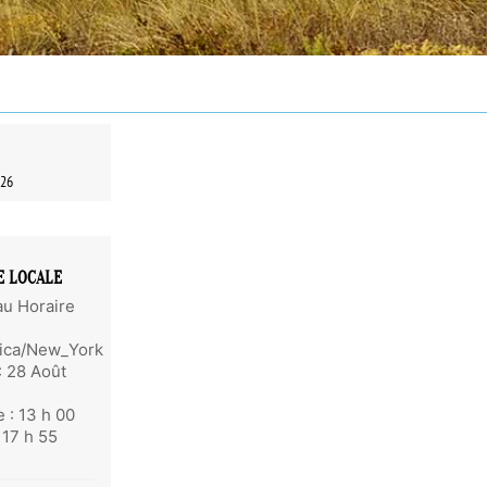
026
E LOCALE
u Horaire
ica/New_York
:
28 Août
e :
13 h 00
 17 h 55