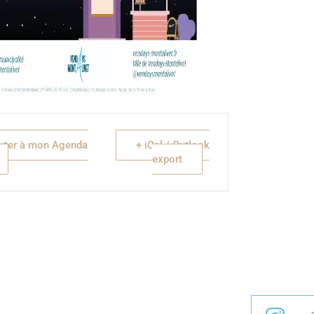
uter à mon Agenda
+ iCal / Outlook
export